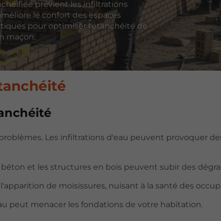
héifiée prévient les infiltrations
améliore le confort des espaces
ratiques pour optimiser l'étanchéité de
'un maçon.
tanchéité
tanchéité
problèmes. Les infiltrations d'eau peuvent provoquer de
 béton et les structures en bois peuvent subir des dégra
l'apparition de moisissures, nuisant à la santé des occup
u peut menacer les fondations de votre habitation.