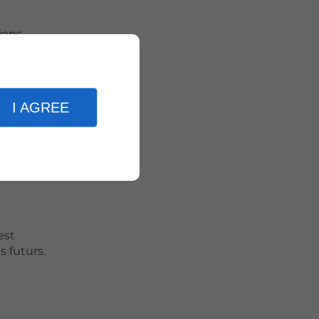
ions
I AGREE
l’eau.
est
 futurs.