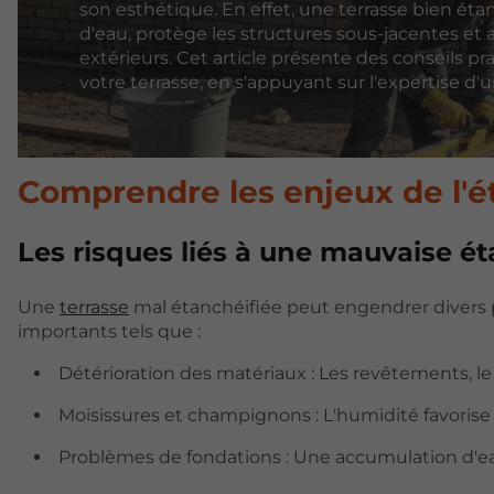
son esthétique. En effet, une terrasse bien étanc
d'eau, protège les structures sous-jacentes et 
extérieurs. Cet article présente des conseils p
votre terrasse, en s'appuyant sur l'expertise d
Comprendre les enjeux de l'é
Les risques liés à une mauvaise é
Une
terrasse
mal étanchéifiée peut engendrer divers 
importants tels que :
Détérioration des matériaux : Les revêtements, le
Moisissures et champignons : L'humidité favorise 
Problèmes de fondations : Une accumulation d'ea