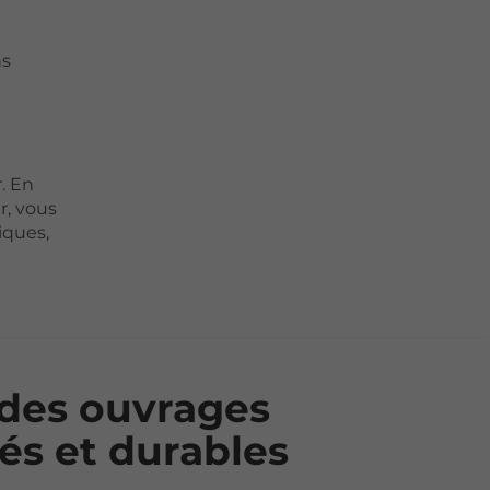
ns
. En
r, vous
iques,
des ouvrages
és et durables