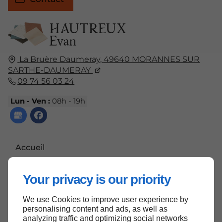
La Bruère Daumeray,
49640
MORANNES SUR
SARTHE-DAUMERAY
09 74 56 03 24
Lun - Ven :
08h - 19h
Accueil
Contactez-nous
Your privacy is our priority
Mentions légales
Plan du site
We use Cookies to improve user experience by
personalising content and ads, as well as
analyzing traffic and optimizing social networks